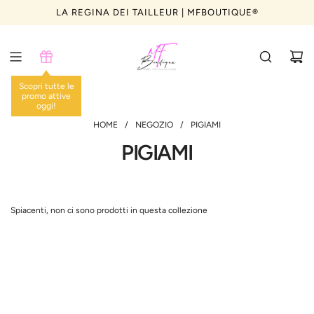
VAI
LA REGINA DEI TAILLEUR | MFBOUTIQUE®️
Non si effettuano cambi dei capi in Saldo
ONLINE ADESSO
AL
CONTENUTO
Scopri tutte le
promo attive
oggi!
HOME
/
NEGOZIO
/
PIGIAMI
PIGIAMI
Spiacenti, non ci sono prodotti in questa collezione